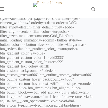
Saltar
al
contenido
[vc_row gap=»30″ post_type=»page» max_items=»30″
style=»all» items_per_page=»10″ show_filter=»yes»
element_width=»4″ orderby=»date» order=»ASC»
filter_style=»default» filter_default_title=»Todo»
filter_align=»center» filter_color=»turquoise»
filter_size=»md» item=»masonryGrid_BlurOut»
initial_loading_animation=»zoomIn» button_style=»»
button_color=»» button_size=»» btn_title=»Cargar más»
btn_style=»flat» btn_gradient_color_1=»turquoise»
btn_gradient_color_2=»blue»
btn_gradient_custom_color_1=»#dd3333″
btn_gradient_custom_color_2=»#eeee22″
btn_gradient_text_color=»#ffffff»
btn_custom_background=»#ededed»
btn_custom_text=»#666″ btn_outline_custom_color=»#666″
btn_outline_custom_hover_background=»#666″
btn_outline_custom_hover_text=»#fff» btn_shape=»rounded»
btn_color=»blue» btn_size=»md» btn_align=»inline»
btn_button_block=»» btn_add_icon=»» btn_i_align=»left»
btn_i_type=»fontawesome» btn_i_icon_fontawesome=»fa fa-
adjust» btn_i_icon_openiconic=»vc-oi vc-oi-dial»
btn_i_icon_typicons=»typcn typcn-adjust-brightness»