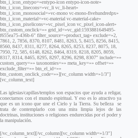
btn_i_icon_entypo=»entypo-icon entypo-icon-note»
btn_i_icon_linecons=»vc_li vc_li-heart»
btn_i_icon_monosocial=»vc-mono vc-mono-fivehundredpx»
btn_i_icon_material=»vc-material vc-material-cake»
btn_i_icon_pixelicons=»vc_pixel_icon vc_pixel_icon-alert»
btn_custom_onclick=»» grid_id=»vc_gid:1593881649495-
f655ea75-436b-6″ filter_source=»product_tag» exclude=»2,
7861, 2, 7856, 8370, 8107, 8481, 8263, 5, 8415, 8256, 8415,
8560, 8437, 8311, 8277, 8264, 8265, 8253, 8237, 8075, 18,
7950, 72, 585, 6148, 8262, 8464, 8319, 8218, 8205, 8059,
8317, 8314, 8465, 8295, 8297, 8296, 8298, 8307″ include=»»
custom_query=»» taxonomies=»» meta_key=»» offset=»»
exclude_filter=»» btn_el_id=»»
btn_custom_onclick_code=»»][vc_column width=»1/3″]
[vc_column_text]
Las iglesias/capillas/templos son espacios que ayuda a religar,
conectarnos con el mundo espiritual. Y eso es lo atractivo ya
que es un icono que une el Cielo y la Tierra. Su belleza se
trata de contemplarlo con una mira limpia lejos de las
doctrinas, instituciones o religiones endurecidas por el poder y
la manipulación.
[/vc_column_text][/vc_column][vc_column width=»1/3″]