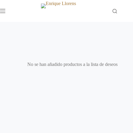
Saltar
al
contenido
Mi lista de deseos
No se han añadido productos a la lista de deseos