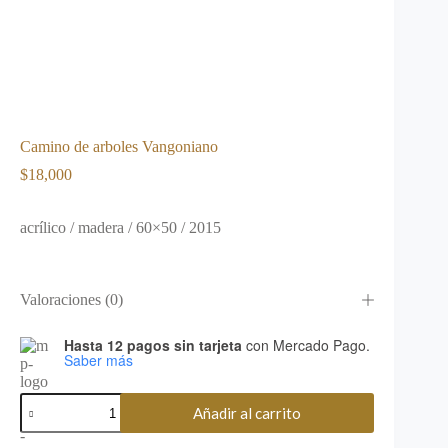
Camino de arboles Vangoniano
$
18,000
acrílico / madera / 60×50 / 2015
Valoraciones (0)
Hasta 12 pagos sin tarjeta
con Mercado Pago.
Saber más
Camino
Añadir al carrito
de
arboles