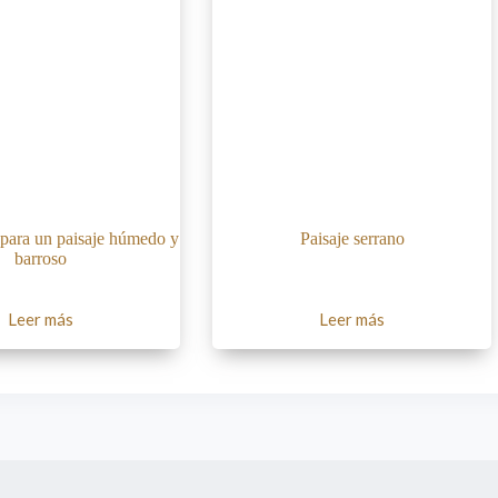
 para un paisaje húmedo y
Paisaje serrano
barroso
Leer más
Leer más