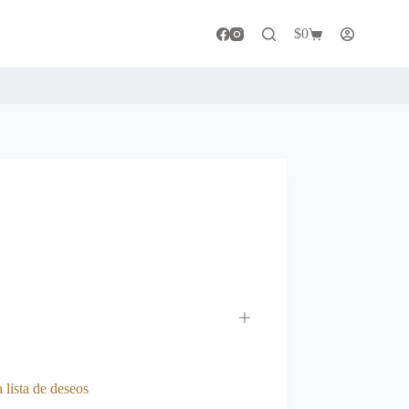
$
0
Carro
de
compra
 lista de deseos