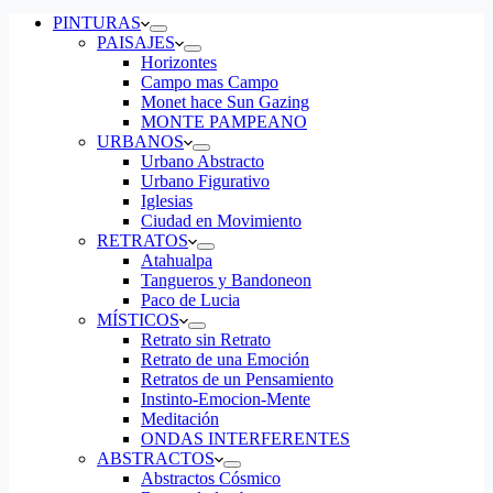
de
compra
PINTURAS
PAISAJES
Horizontes
Campo mas Campo
Monet hace Sun Gazing
MONTE PAMPEANO
URBANOS
Urbano Abstracto
Urbano Figurativo
Iglesias
Ciudad en Movimiento
RETRATOS
Atahualpa
Tangueros y Bandoneon
Paco de Lucia
MÍSTICOS
Retrato sin Retrato
Retrato de una Emoción
Retratos de un Pensamiento
Instinto-Emocion-Mente
Meditación
ONDAS INTERFERENTES
ABSTRACTOS
Abstractos Cósmico