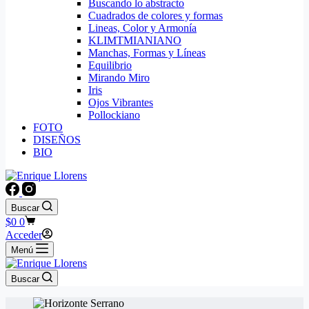
Buscando lo abstracto
Cuadrados de colores y formas
Lineas, Color y Armonía
KLIMTMIANIANO
Manchas, Formas y Líneas
Equilibrio
Mirando Miro
Iris
Ojos Vibrantes
Pollockiano
FOTO
DISEÑOS
BIO
Buscar
Carro
$
0
0
de
Acceder
compra
Menú
Buscar