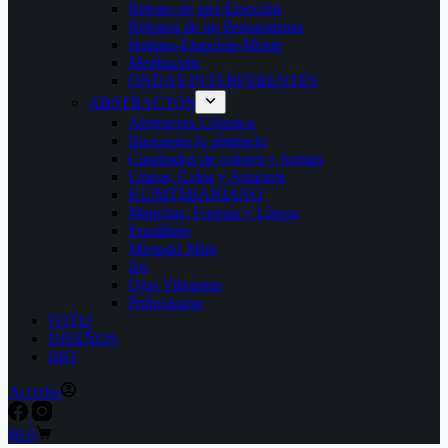
Retrato de una Emoción
Retratos de un Pensamiento
Instinto-Emocion-Mente
Meditación
ONDAS INTERFERENTES
ABSTRACTOS
Abstractos Cósmico
Buscando lo abstracto
Cuadrados de colores y formas
Lineas, Color y Armonía
KLIMTMIANIANO
Manchas, Formas y Líneas
Equilibrio
Mirando Miro
Iris
Ojos Vibrantes
Pollockiano
FOTO
DISEÑOS
BIO
Acceder
Carro
$
0
0