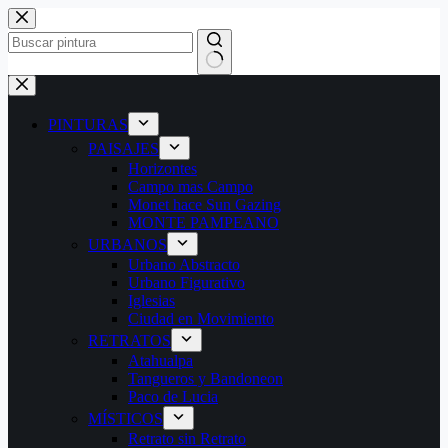
Saltar
al
contenido
Sin
resultados
PINTURAS
PAISAJES
Horizontes
Campo mas Campo
Monet hace Sun Gazing
MONTE PAMPEANO
URBANOS
Urbano Abstracto
Urbano Figurativo
Iglesias
Ciudad en Movimiento
RETRATOS
Atahualpa
Tangueros y Bandoneon
Paco de Lucia
MÍSTICOS
Retrato sin Retrato